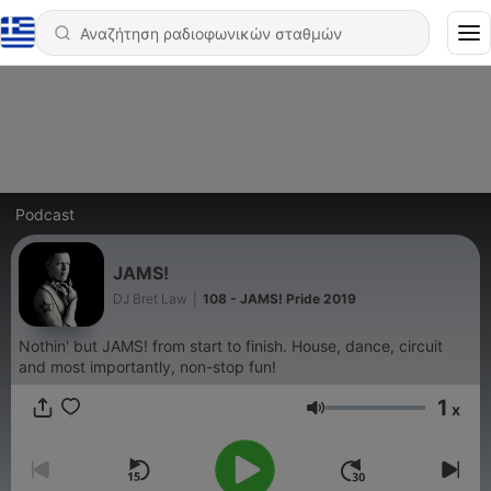
Podcast
JAMS!
DJ Bret Law
|
108 - JAMS! Pride 2019
Nothin' but JAMS! from start to finish. House, dance, circuit
and most importantly, non-stop fun!
1
x
Ένταση