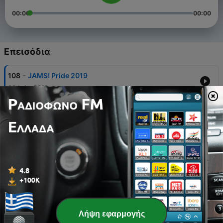
00:00
00:00
Επεισόδια
-
108
JAMS! Pride 2019
03 Ιούν 2019
-
107
JAMS! Best of 2018
01 Ιαν 2019
-
106
JAMS! Nov 2018
01 Δεκ 2018
-
105
JAMS! Oct 2018
26 Οκτ 2018
-
104
JAMS! Sept 2018
Λήψη εφαρμογής
01 Οκτ 2018