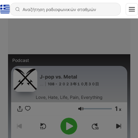
Podcast
J-pop vs. Metal
....
|
108 - ２０２３年１０月３０日
Love, Hate, Life, Pain, Everything
1
x
Ένταση