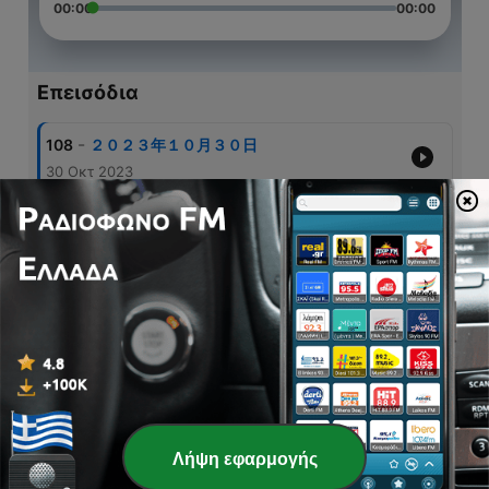
00:00
00:00
Επεισόδια
-
108
２０２３年１０月３０日
30 Οκτ 2023
-
107
２０２３年１０月２３日
23 Οκτ 2023
-
106
２０２３年９月２５日
25 Σεπ 2023
-
105
２０２３年７月２４日
24 Ιούλ 2023
-
104
２０２３年７月２３日
17 Ιούλ 2023
Λήψη εφαρμογής