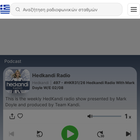
Podcast
Hedkandi Radio
Hedkandi
|
497 - #HKR31/26 Hedkandi Radio With Mark
Doyle W/E 02/08
This is the weekly HedKandi radio show presented by Mark
Doyle and produced by Team Kandi.
1
x
Ένταση