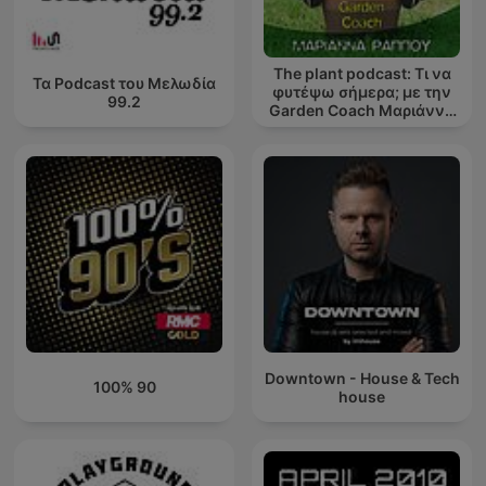
The plant podcast: Τι να
Τα Podcast του Μελωδία
φυτέψω σήμερα; με την
99.2
Garden Coach Μαριάννα
Ράππου
Downtown - House & Tech
100% 90
house