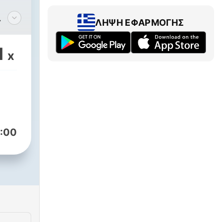
ΛΉΨΗ ΕΦΑΡΜΟΓΉΣ
μιας
1
x
το
ι
6
:00
ώς
ηλα
ης
των
υ