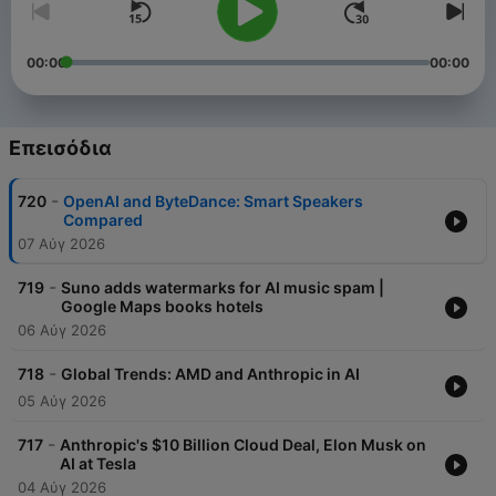
00:00
00:00
Επεισόδια
-
720
OpenAI and ByteDance: Smart Speakers
Compared
07 Αύγ 2026
-
719
Suno adds watermarks for AI music spam |
Google Maps books hotels
06 Αύγ 2026
-
718
Global Trends: AMD and Anthropic in AI
05 Αύγ 2026
-
717
Anthropic's $10 Billion Cloud Deal, Elon Musk on
AI at Tesla
04 Αύγ 2026