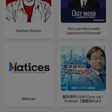
The Last Word with
Cevheri Güven
Lawrence O’Donnell
飯田浩司のOK! Cozy up！
Matices
Podcast【最新回のみ】