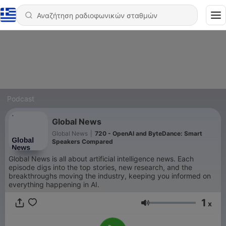
Podcast
Global News
Global News
|
720 - OpenAI and ByteDance: Smart
Speakers Compared
Global News is all about artificial intelligence news. Each
episode digs into the top stories, new research, and the
breakthroughs moving the industry, keeping you informed on
everything happening in AI.
1
x
Ένταση