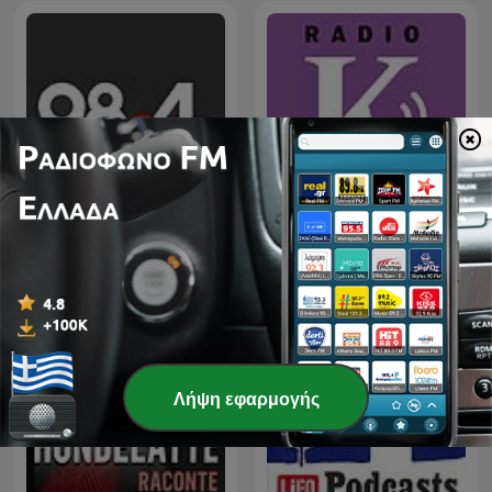
Ράδιο 98.4
Ράδιο «Κ» | Kathimerini
Λήψη εφαρμογής