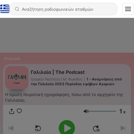
Podcast
Γαλιλαία | The Podcast
Γραφείο Νεότητος Ι.Μ. Φωκίδος
|
1 - Αναμνήσεις από
την Γαλιλαία 2023 Περίοδος εφήβων Αγοριών
Η πρώτη πειρατική ηχογράφηση, πίσω από το αρχηγείο της
Γαλιλαίας.
1
x
Ένταση