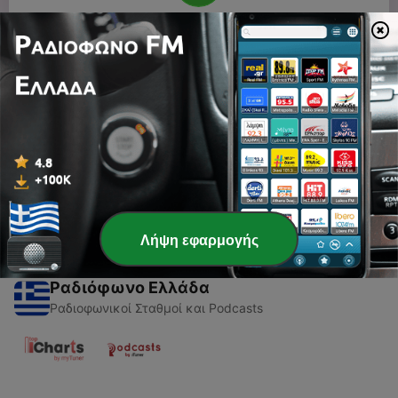
00:00
00:00
Επεισόδια
-
1
Αναμνήσεις από την Γαλιλαία 2023 Περίοδος
εφήβων Αγοριών
10 Ιούλ 2023
Λήψη εφαρμογής
Ραδιόφωνο Ελλάδα
Ραδιοφωνικοί Σταθμοί και Podcasts