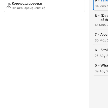
-
9
Talk
Κορυφαία μουσική
04 Ιούν
Πιο ακουσμένη μουσική
-
8
(Doc
of t
13 Μάρ 
-
7
A co
30 Μάρ 
-
6
5 th
25 Αύγ 
-
5
What
09 Αύγ 