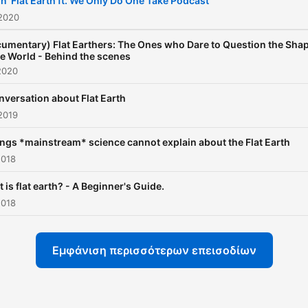
in' Flat Earth ft. We Only Do One Take Podcast
 2020
umentary) Flat Earthers: The Ones who Dare to Question the Sha
he World - Behind the scenes
2020
nversation about Flat Earth
2019
ings *mainstream* science cannot explain about the Flat Earth
2018
 is flat earth? - A Beginner's Guide.
2018
Εμφάνιση περισσότερων επεισοδίων