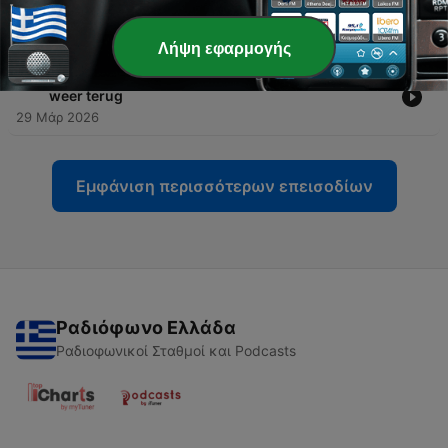
-
97
96. Je bekkenbodem na de menopauze, wat
niemand je vertelt
28 Μάιος 2026
Λήψη εφαρμογής
-
96
95. Menopauze Hormoon Therapie gaf haar leven
weer terug
29 Μάρ 2026
Εμφάνιση περισσότερων επεισοδίων
Ραδιόφωνο Ελλάδα
Ραδιοφωνικοί Σταθμοί και Podcasts