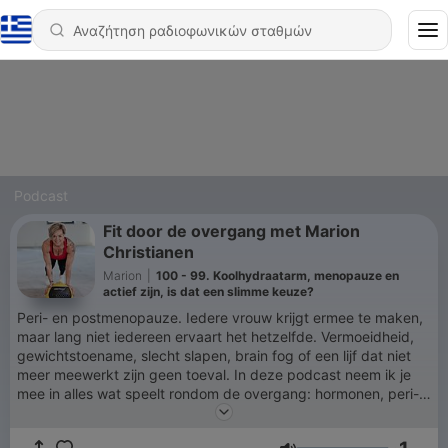
Podcast
Fit door de overgang met Marion
Christianen
Marion
|
100 - 99. Koolhydraatarm, menopauze en
actief zijn, is dat een slimme keuze?
Peri- en postmenopauze. Iedere vrouw krijgt ermee te maken,
maar lang niet iedereen ervaart het hetzelfde. Vermoeidheid,
gewichtstoename, slecht slapen, brain fog of een lijf dat niet
meer meewerkt zijn geen toeval. In deze podcast neem ik je
mee in alles wat speelt rondom de overgang: hormonen, peri-
en postmenopauze, Menopauze Hormoon Therapie (MHT),
krachttraining, voeding en herstel. Geen hypes of