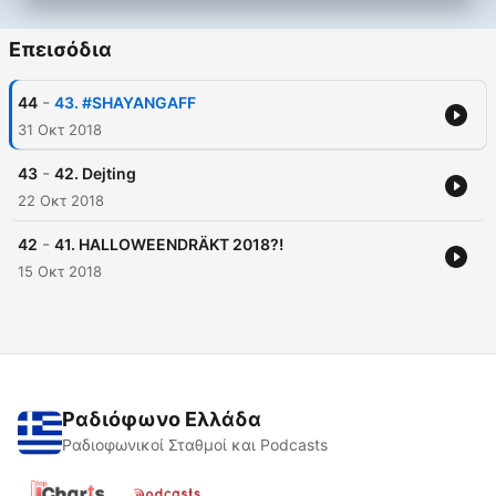
Επεισόδια
-
44
43. #SHAYANGAFF
31 Οκτ 2018
-
43
42. Dejting
22 Οκτ 2018
-
42
41. HALLOWEENDRÄKT 2018?!
15 Οκτ 2018
Ραδιόφωνο Ελλάδα
Ραδιοφωνικοί Σταθμοί και Podcasts