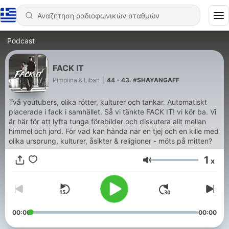
Podcast
FACK IT
Pimpiina & Liban
|
44 - 43. #SHAYANGAFF
Två youtubers, olika rötter, kulturer och tankar. Automatiskt
placerade i fack i samhället. Så vi tänkte FACK IT! vi kör ba. Vi
är här för att lyfta tunga förebilder och diskutera allt mellan
himmel och jord. För vad kan hända när en tjej och en kille med
olika ursprung, kulturer, åsikter & religioner - möts på mitten?
1
x
Ένταση
00:00
00:00