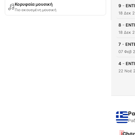
Κορυφαία μουσική
-
9
ENTE
Πιο ακουσμένη μουσική
18 Δεκ 
-
8
ENTE
18 Δεκ 
-
7
ENTE
07 Φεβ 
-
4
ENTE
22 Νοέ 
Ρα
Ραδ