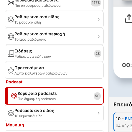
1173
Πιο ακουσμένα ραδιόφωνα
Ραδιόφωνα ανά είδος
15 μουσικά είδη
Ραδιόφωνα ανά περιοχή
Τοπικά ραδιόφωνα
Ειδήσεις
28
Ραδιόφωνα ειδήσεων
00
Προτεινόμενα
Λίστα καλύτερων ραδιοφώνων
Podcast
Κορυφαία podcasts
50
Πιο δημοφιλή podcasts
Επεισό
Podcasts ανά είδος
18 θεματικά είδη
-
10
ENT
Μουσική
04 Αύγ 