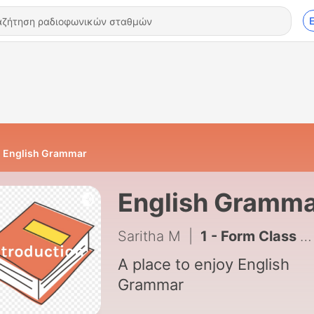
English Grammar
English Gramm
Saritha M
|
1 - Form Class Words - Nouns, Verbs
A place to enjoy English
Grammar