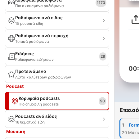
1173
Πιο ακουσμένα ραδιόφωνα
Ραδιόφωνα ανά είδος
15 μουσικά είδη
Ραδιόφωνα ανά περιοχή
Τοπικά ραδιόφωνα
Ειδήσεις
28
Ραδιόφωνα ειδήσεων
00
Προτεινόμενα
Λίστα καλύτερων ραδιοφώνων
Podcast
Κορυφαία podcasts
50
Πιο δημοφιλή podcasts
Επεισό
Podcasts ανά είδος
18 θεματικά είδη
-
1
Form
Μουσική
20 Μάιο