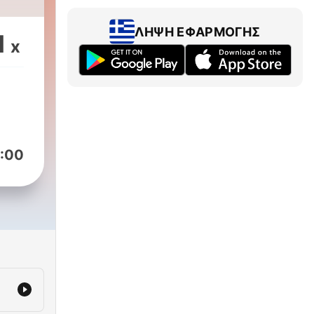
ΛΉΨΗ ΕΦΑΡΜΟΓΉΣ
1
x
:00