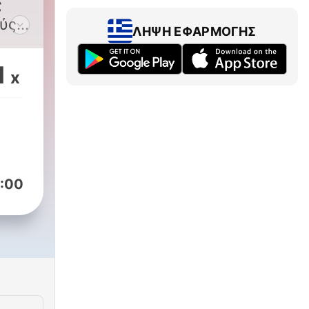
ς
ύς
ΛΉΨΗ ΕΦΑΡΜΟΓΉΣ
1
x
α
στην
ά
:00