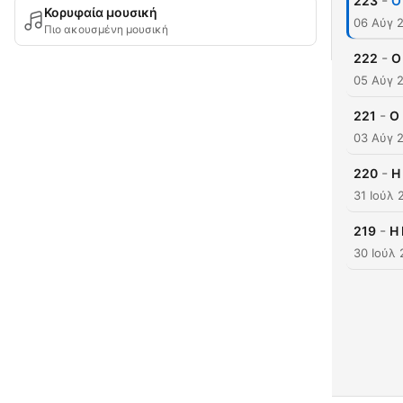
-
223
Ο
Κορυφαία μουσική
06 Αύγ 
Πιο ακουσμένη μουσική
-
222
O
05 Αύγ 
-
221
Ο
03 Αύγ 
-
220
H
31 Ιούλ 
-
219
Η
30 Ιούλ