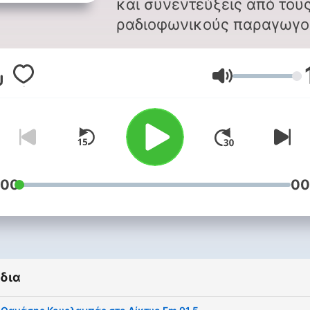
και συνεντεύξεις από του
ραδιοφωνικούς παραγωγο
του Δίκτυο Fm 91,5! Το Δίκτυο
Fm 91,5 είναι ελληνικός
Ένταση
Ραδιοφωνικός Σταθμός στ
Χανιά ο οποίος βασίζεται 
έντεχνη μουσική και στη
σοβαρή άποψη όσον αφορ
στον πολιτισμό, στην
ψυχαγωγία και στις
:00
00
κοινωνικές εξελίξεις .
https://diktyofm.gr/
δια