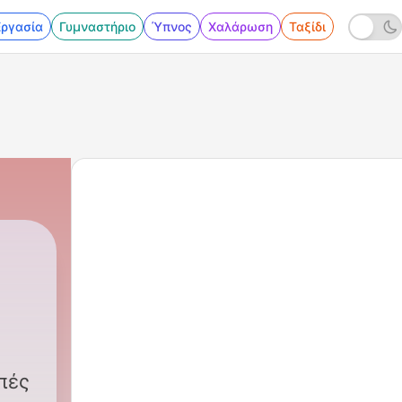
Εργασία
Γυμναστήριο
Ύπνος
Χαλάρωση
Ταξίδι
πές