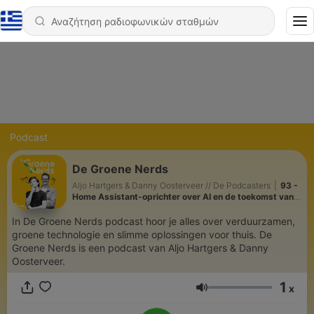
Podcast
De Groene Nerds
Aljo Hartgers & Danny Oosterveer // De Podcasters
|
93 -
Home Assistant-oprichter over AI en de toekomst van
smart home
In De Groene Nerds podcast hoor je alles over verduurzamen,
groene technologie en slimme oplossingen voor thuis. De
Groene Nerds is een podcast van Aljo Hartgers & Danny
Oosterveer.
1
x
Ένταση