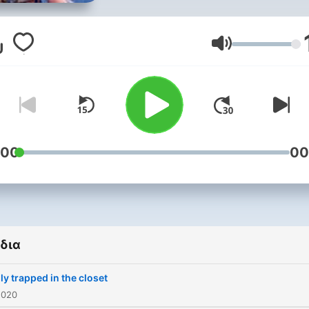
(degenerate) people.
Ένταση
:00
00
δια
lly trapped in the closet
2020