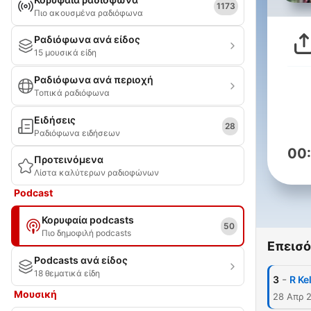
1173
Πιο ακουσμένα ραδιόφωνα
Ραδιόφωνα ανά είδος
15 μουσικά είδη
Ραδιόφωνα ανά περιοχή
Τοπικά ραδιόφωνα
Ειδήσεις
28
Ραδιόφωνα ειδήσεων
00
Προτεινόμενα
Λίστα καλύτερων ραδιοφώνων
Podcast
Κορυφαία podcasts
50
Πιο δημοφιλή podcasts
Επεισό
Podcasts ανά είδος
18 θεματικά είδη
-
3
R Ke
Μουσική
28 Απρ 