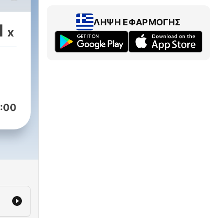
ΛΉΨΗ ΕΦΑΡΜΟΓΉΣ
1
x
:00