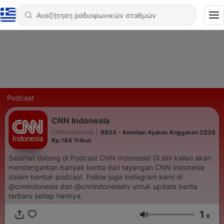
Podcast
CNN Indonesia
CNN Indonesia
|
6803 - Kemhan Ajukan Anggaran 2026
Rp.184 Triliun
Selamat datang di Podcast CNN Indonesia! Di sini kalian akan
mendengarkan banyak berita dari tayangan CNN Indonesia
dalam bentuk podcast. Follow juga instagram kami di
@cnnindonesia dan @cnnindonesiatv untuk update berita
terbaru setiap harinya.
1
x
Ένταση