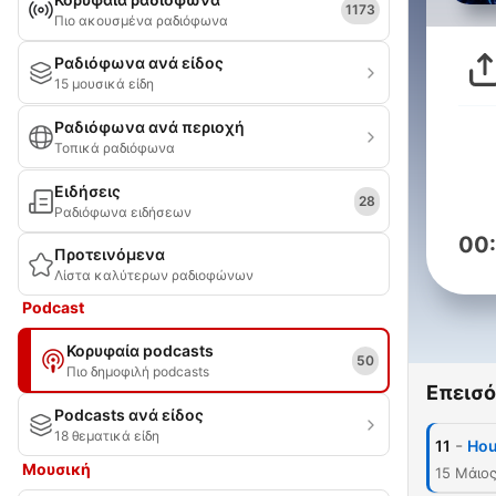
1173
Πιο ακουσμένα ραδιόφωνα
Ραδιόφωνα ανά είδος
15 μουσικά είδη
Ραδιόφωνα ανά περιοχή
Τοπικά ραδιόφωνα
Ειδήσεις
28
Ραδιόφωνα ειδήσεων
00
Προτεινόμενα
Λίστα καλύτερων ραδιοφώνων
Podcast
Κορυφαία podcasts
50
Πιο δημοφιλή podcasts
Επεισό
Podcasts ανά είδος
18 θεματικά είδη
-
11
Hou
Μουσική
15 Μάιο