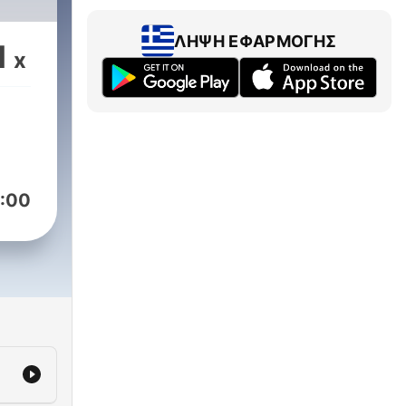
ΛΉΨΗ ΕΦΑΡΜΟΓΉΣ
1
x
:00