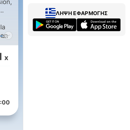
ion,
ΛΉΨΗ ΕΦΑΡΜΟΓΉΣ
la
 en
-
les
1
x
1
m).
:00