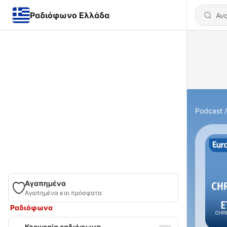
Ραδιόφωνο Ελλάδα
Podcast
Αγαπημένα
Αγαπημένα και πρόσφατα
Ραδιόφωνα
Κορυφαία ραδιόφωνα