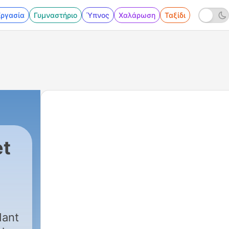
Εργασία
Γυμναστήριο
Ύπνος
Χαλάρωση
Ταξίδι
et
dant