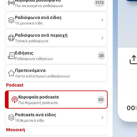
1173
Πιο ακουσμένα ραδιόφωνα
Ραδιόφωνα ανά είδος
15 μουσικά είδη
Ραδιόφωνα ανά περιοχή
Τοπικά ραδιόφωνα
Ειδήσεις
28
Ραδιόφωνα ειδήσεων
Προτεινόμενα
Λίστα καλύτερων ραδιοφώνων
Podcast
Κορυφαία podcasts
50
Πιο δημοφιλή podcasts
00
Podcasts ανά είδος
18 θεματικά είδη
Μουσική