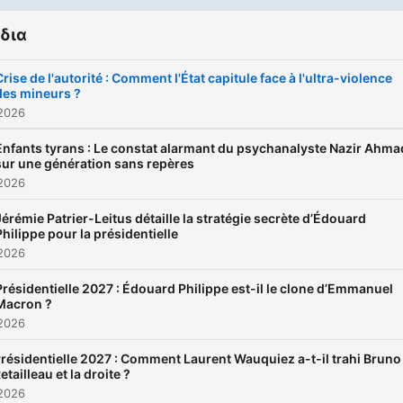
δια
Crise de l'autorité : Comment l'État capitule face à l'ultra-violence
des mineurs ?
 2026
Enfants tyrans : Le constat alarmant du psychanalyste Nazir Ahma
sur une génération sans repères
 2026
Jérémie Patrier-Leitus détaille la stratégie secrète d’Édouard
Philippe pour la présidentielle
 2026
Présidentielle 2027 : Édouard Philippe est-il le clone d’Emmanuel
Macron ?
 2026
résidentielle 2027 : Comment Laurent Wauquiez a-t-il trahi Bruno
etailleau et la droite ?
 2026