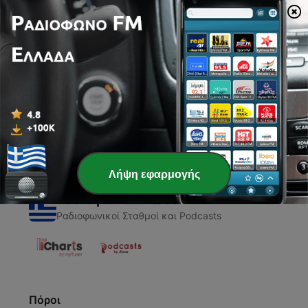
00:00
00:00
Επεισόδια
-
1
Teoría pedagogíca
08 Οκτ 2020
Λήψη εφαρμογής
Ραδιόφωνο Ελλάδα
Ραδιοφωνικοί Σταθμοί και Podcasts
Πόροι