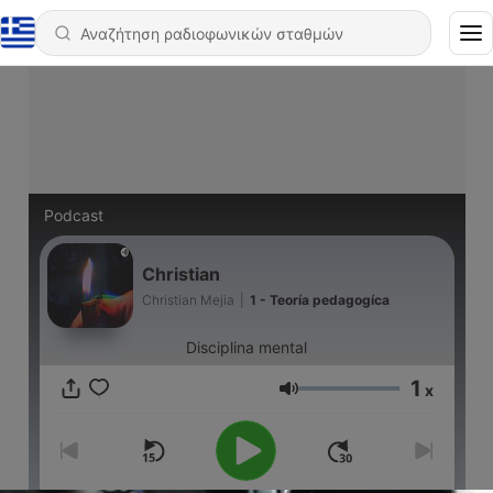
Podcast
Christian
Christian Mejia
|
1 - Teoría pedagogíca
Disciplina mental
1
x
Ένταση