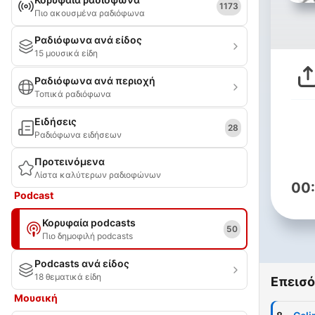
1173
Πιο ακουσμένα ραδιόφωνα
Ραδιόφωνα ανά είδος
15 μουσικά είδη
Ραδιόφωνα ανά περιοχή
Τοπικά ραδιόφωνα
Ειδήσεις
28
Ραδιόφωνα ειδήσεων
Προτεινόμενα
Λίστα καλύτερων ραδιοφώνων
00
Podcast
Κορυφαία podcasts
50
Πιο δημοφιλή podcasts
Podcasts ανά είδος
18 θεματικά είδη
Επεισό
Μουσική