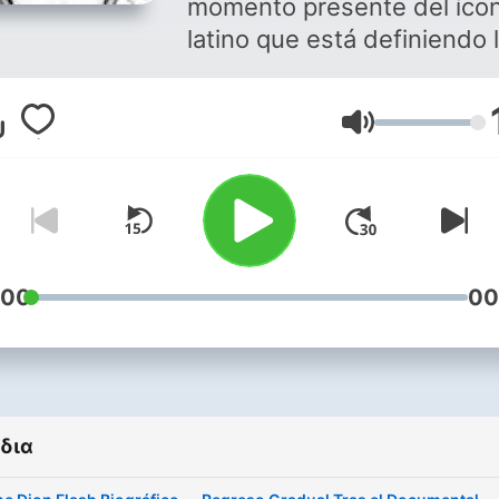
momento presente del íco
latino que está definiendo 
conversación. Serie en esp
sobre Celine Dion, narrada
Ένταση
reverencia y rigor. Desde sus
humildes inicios en una fam
numerosa de Quebec hast
convertirse en la reina
indiscutible del pop mundia
exploramos los momentos
:00
00
decisivos que forjaron a es
leyenda musical. Conoce l
sacrificios, las decisiones
arriesgadas y los encuentr
δια
fortuitos que transformaro
una niña tímida en la artist