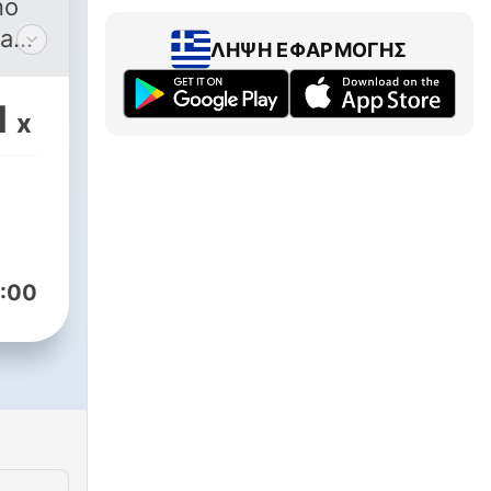
no
la
ΛΉΨΗ ΕΦΑΡΜΟΓΉΣ
añol
 con
1
x
ilia
a
l,
:00
ta
os
os
n a
a