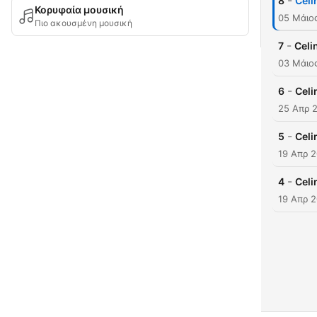
-
8
Celi
Κορυφαία μουσική
05 Μάιο
Πιο ακουσμένη μουσική
-
7
Celi
03 Μάιο
-
6
Celi
25 Απρ 
-
5
Celi
19 Απρ 
-
4
Celi
19 Απρ 