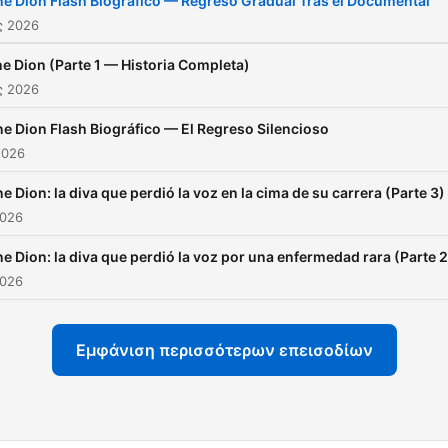
ne Dion Flash Biográfico — Regreso Gradual Tras el Documental
que conquistó corazones 
ς 2026
"My Heart Will Go On" y ta
ne Dion (Parte 1 — Historia Completa)
otros éxitos inolvidables. A
ς 2026
través de testimonios,
ne Dion Flash Biográfico — El Regreso Silencioso
anécdotas reveladoras y
2026
análisis de su impacto cultu
desentrañamos la vida
ne Dion: la diva que perdió la voz en la cima de su carrera (Parte 3)
2026
personal de Céline: su
controvertido romance co
ne Dion: la diva que perdió la voz por una enfermedad rara (Parte 2
René Angélil, su manager y
2026
futuro esposo, las tragedia
familiares que marcaron su
Εμφάνιση περισσότερων επεισοδίων
carrera, y su incansable lu
por la perfección artística. Una
biografía completa que rev