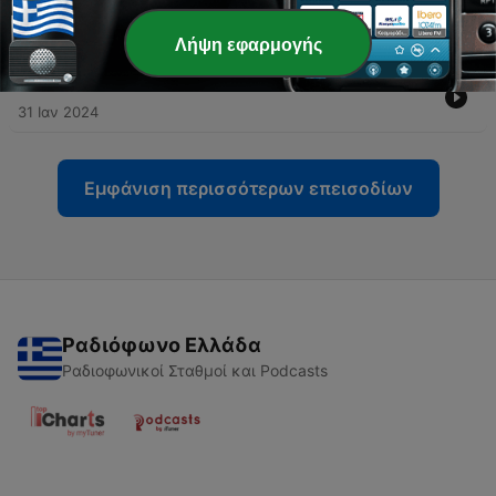
klouže do krku
07 Φεβ 2024
Λήψη εφαρμογής
-
232
Řezník František Kšána: Vážím 110 kilo
31 Ιαν 2024
Εμφάνιση περισσότερων επεισοδίων
Ραδιόφωνο Ελλάδα
Ραδιοφωνικοί Σταθμοί και Podcasts