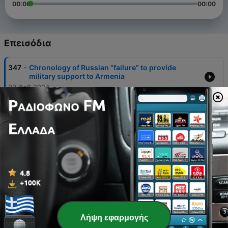
00:00
00:00
Επεισόδια
-
347
Chronology of Russian “failure” to provide
military support to Armenia
29 Φεβ 2024
-
346
Will Aliyev allow Armenia to exist?
02 Φεβ 2024
-
345
What Pashinyan wants to do with Armenia
26 Ιαν 2024
-
344
Conversation With Professional Diplomat
29 Οκτ 2023
-
343
What Pashinyan Really Wants
Λήψη εφαρμογής
21 Οκτ 2023