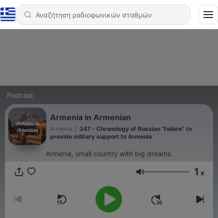
Podcast
Armenia in Armenian
Armenia
|
347 - Chronology of Russian “failure” to
provide military support to Armenia
Armenia, small country with big dreams.
1
x
Ένταση