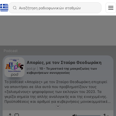
Podcast
Απορίες, με τον Σταύρο Θεοδωράκη
pod.gr
|
10 - Το μυστικό της μακροζωίας των
κυβερνήσεων συνεργασίας
Το podcast «Απορίες» με τον Σταύρο Θεοδωράκη επιχειρεί
να απαντήσει σε όλα αυτά που προβληματίζουν τους
«ζαλισμένους» ψηφοφόρους των εκλογών του 2023. Τα
γκρίζα σημεία της απλής αναλογικής και της ενισχυμένης.
Προϋποθέσεις και αριθμοί για κυβερνήσεις μονοκομματικές
ή συνεργασίας. Παραδείγματα, αλλά και «ατυχήματα» στην
Ευρώπη. Τι ρόλο παίζει το λευκό και τι το άκυρο; Ποιον
1