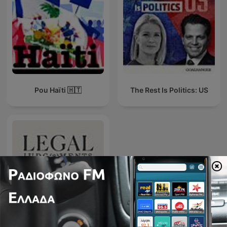
Pou Haïti 🇭🇹
The Rest Is Politics: US