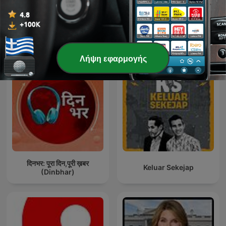
Legal Judg(e)ments
Διεθνή podcasts Κυβέρνηση
Λήψη εφαρμογής
दिनभर: पूरा दिन,पूरी ख़बर
Keluar Sekejap
(Dinbhar)