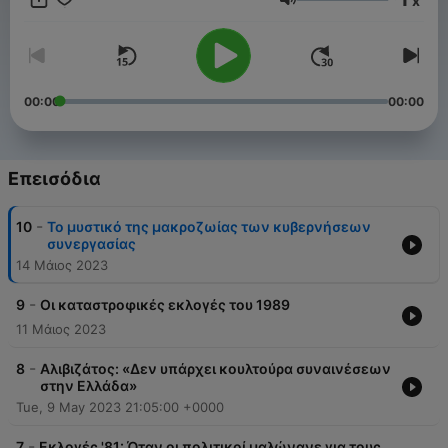
x
βοηθάει η αποχή; Αυτές είναι κάποιες από τις απορίες που
Ένταση
θα κληθούν να λύσουν οι επαΐοντες και όχι οι εκπρόσωποι
των κομμάτων.
00:00
00:00
Επεισόδια
-
10
Το μυστικό της μακροζωίας των κυβερνήσεων
συνεργασίας
14 Μάιος 2023
-
9
Οι καταστροφικές εκλογές του 1989
11 Μάιος 2023
-
8
Αλιβιζάτος: «Δεν υπάρχει κουλτούρα συναινέσεων
στην Ελλάδα»
Tue, 9 May 2023 21:05:00 +0000
-
7
Εκλογές '81: Όταν οι πολιτικοί μαλώνανε για τους