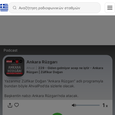
Podcast
Ankara Rüzgarı
Ahval
|
229 - Giden gelmiyor acep ne iştir - Ankara
Rüzgarı | Zülfikar Doğan
Yazarımız Zülfikar Doğan “Ankara Rüzgarı” adlı programıyla
bundan böyle AhvalPod’da sizlerle olacak.
Başkentin nabzı Ankara Rüzgarı'nda atacak.
1
x
Ένταση