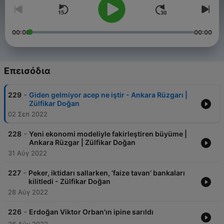
00:00
00:00
Επεισόδια
-
229
Giden gelmiyor acep ne iştir - Ankara Rüzgarı |
Zülfikar Doğan
02 Σεπ 2022
-
228
Yeni ekonomi modeliyle fakirleştiren büyüme |
Ankara Rüzgar | Zülfikar Doğan
31 Αύγ 2022
-
227
Peker, iktidarı sallarken, ‘faize tavan’ bankaları
kilitledi - Zülfikar Doğan
28 Αύγ 2022
-
226
Erdoğan Viktor Orban'ın ipine sarıldı