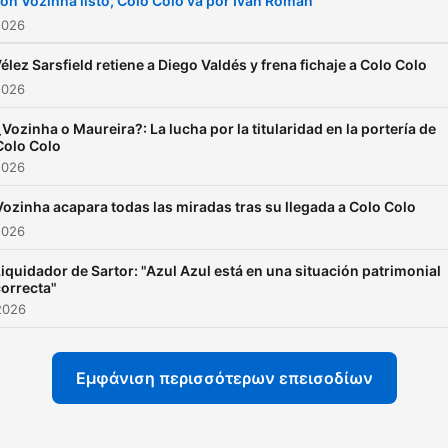
on Vozinha listo, Colo Colo va por Iván Román
2026
élez Sarsfield retiene a Diego Valdés y frena fichaje a Colo Colo
2026
¿Vozinha o Maureira?: La lucha por la titularidad en la portería de
Colo Colo
2026
Vozinha acapara todas las miradas tras su llegada a Colo Colo
2026
iquidador de Sartor: "Azul Azul está en una situación patrimonial
correcta"
2026
Εμφάνιση περισσότερων επεισοδίων