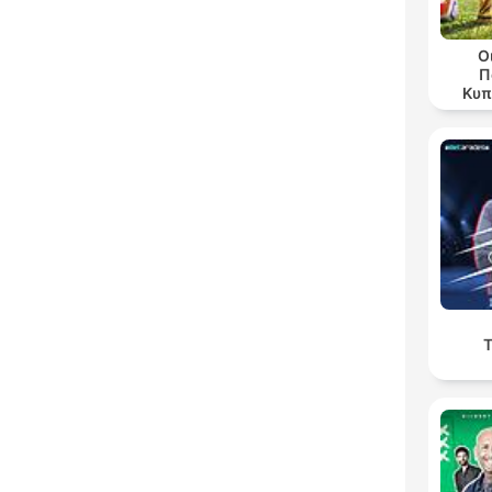
Ο
Π
Κυπ
Θ
Τ