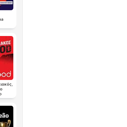
pa
ιακός,
κο
ο