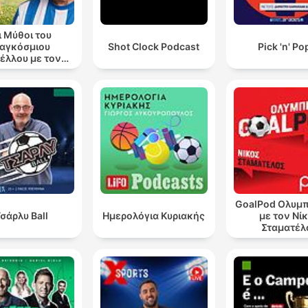
ι Μύθοι του
αγκόσμιου
Shot Clock Podcast
Pick 'n' Po
έλλου με τον
ανάση Λάλα
GoalPod Ολυμπ
σάρλυ Ball
Ημερολόγια Κυριακής
με τον Νί
Σταματέλ