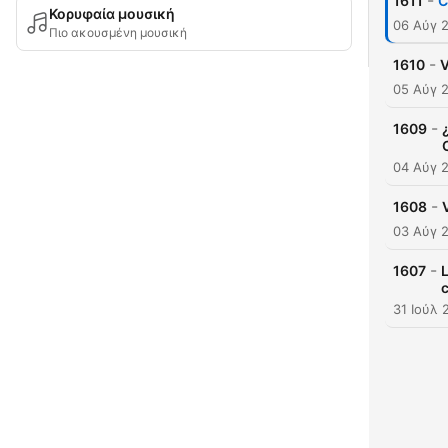
-
1611
C
Κορυφαία μουσική
06 Αύγ 
Πιο ακουσμένη μουσική
-
1610
V
05 Αύγ 
-
1609
04 Αύγ 
-
1608
03 Αύγ 
-
1607
L
31 Ιούλ 