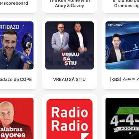
The Run Home with
El Mundo de
erscoreboard
Andy & Gazey
Grandes Li
rtidazo de COPE
VREAU SĂ ȘTIU
[KBS] 스포츠