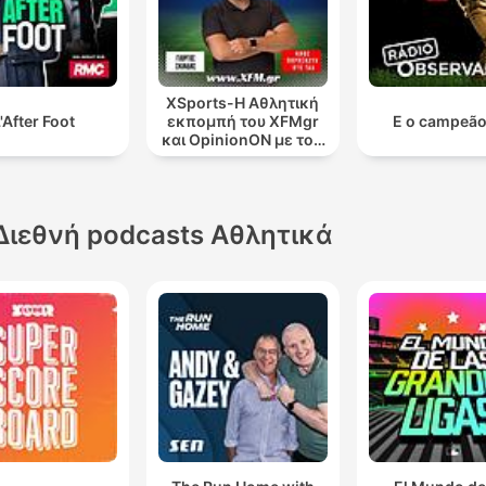
XSports-Η Αθλητική
'After Foot
εκπομπή του XFMgr
E o campeão 
και OpinionΟΝ με τον
Γιώργο Σκιαδά-
Συμμετ
Διεθνή podcasts Αθλητικά