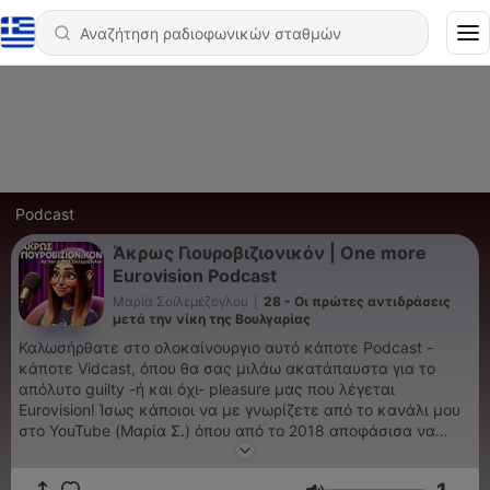
Podcast
Άκρως Γιουροβιζιονικόν | One more
Eurovision Podcast
Μαρία Σοϊλεμέζογλου
|
28 - Οι πρώτες αντιδράσεις
μετά την νίκη της Βουλγαρίας
Καλωσήρθατε στο ολοκαίνουργιο αυτό κάποτε Podcast -
κάποτε Vidcast, όπου θα σας μιλάω ακατάπαυστα για το
απόλυτο guilty -ή και όχι- pleasure μας που λέγεται
Eurovision! Ίσως κάποιοι να με γνωρίζετε από το κανάλι μου
στο YouTube (Μαρία Σ.) όπου από το 2018 αποφάσισα να
κάνω reactions στα τραγούδια που στέλνει η Ελλάδα στην
Eurovision και αυτό πήγε τόσο καλά που το 2022 κατάφερα