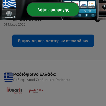
να φέρω πίσω το ΑΚΡΩΣ ΓΙΟΥΡΟΒΙΖΙΟΝΙΚΟΝ!
25 Φεβ 2026
Λήψη εφαρμογής
-
24
Shake, cake, Άκρως Alcopodικόν take | Esc 2025
Hot Takes 🔥 Part 2
01 Μάιος 2025
Εμφάνιση περισσότερων επεισοδίων
Ραδιόφωνο Ελλάδα
Ραδιοφωνικοί Σταθμοί και Podcasts