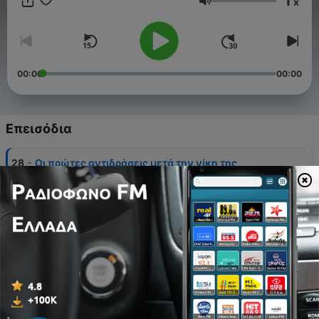
1
x
μέχρι και να ζήσω την Eurovision από κοντά. Και όπως
Ένταση
φαίνεται η αγάπη αυτή για την Eurovision δεν σταμάτησε
εκεί. Συνεχίζεται με αυτό εδώ το Podcast. Όσοι πιστοί
Eurofans προσέλθετε!
00:00
00:00
Επεισόδια
-
28
Οι πρώτες αντιδράσεις μετά την νίκη της
Βουλγαρίας
20 Μάιος 2026
-
27
Βιέννη, Media Center και 1ος Ημιτελικός
12 Μάιος 2026
-
26
Έχω ένα μυστικό να σας πω...
28 Απρ 2026
-
25
O AKYLAS είπε ΘΑ ΤΟ ΦΕΡΕΙ κι έτσι είπα κι εγώ