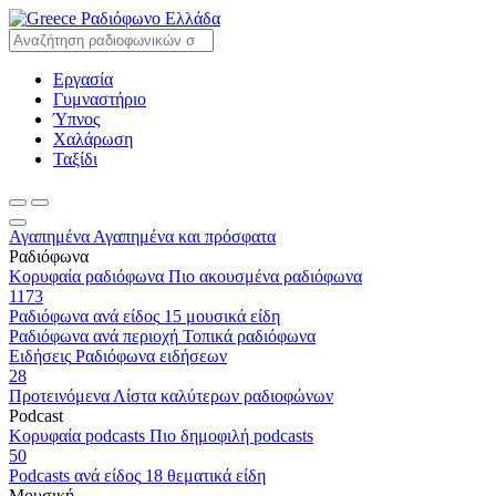
Ραδιόφωνο Ελλάδα
Εργασία
Γυμναστήριο
Ύπνος
Χαλάρωση
Ταξίδι
Αγαπημένα
Αγαπημένα και πρόσφατα
Ραδιόφωνα
Κορυφαία ραδιόφωνα
Πιο ακουσμένα ραδιόφωνα
1173
Ραδιόφωνα ανά είδος
15 μουσικά είδη
Ραδιόφωνα ανά περιοχή
Τοπικά ραδιόφωνα
Ειδήσεις
Ραδιόφωνα ειδήσεων
28
Προτεινόμενα
Λίστα καλύτερων ραδιοφώνων
Podcast
Κορυφαία podcasts
Πιο δημοφιλή podcasts
50
Podcasts ανά είδος
18 θεματικά είδη
Μουσική