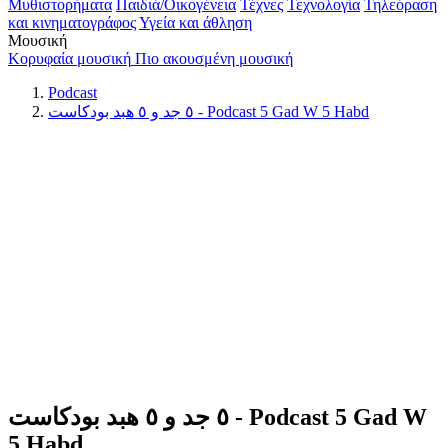
Μυθιστορήματα
Παιδιά/Οικογένεια
Τέχνες
Τεχνολογία
Τηλεόραση
και κινηματογράφος
Υγεία και άθληση
Μουσική
Κορυφαία μουσική
Πιο ακουσμένη μουσική
Podcast
٥ جد و ٥ هبد بودكاست - Podcast 5 Gad W 5 Habd
٥ جد و ٥ هبد بودكاست - Podcast 5 Gad W
5 Habd