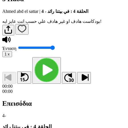
Ahmed abd el sattar
|
4 - الحلقة 4 : في بيتنا رائد
بودكاست هادف او غير هادف علي حسب انت عايز ايه!
Ένταση
1
x
00:00
00:00
Επεισόδια
4
-
الحلقة 4 : في بيتنا رائد