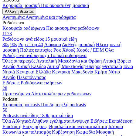
Κορυφαία μουσική
Πιο ακουσμένη μουσική
Αλλαγή θέματος
Αγαπημένα
Αγαπημένα και πρόσφατα
Ραδιόφωνα
Κορυφαία ραδιόφωνα
Πιο ακουσμένα ραδιόφωνα
1173
Ραδιόφωνα ανά είδος
15 μουσικά είδη
80s
90s
Pop / Top 40
Διάφορα
Διεθνής μουσική
Ηλεκτρονική
μουσική
Παλιές επιτυχίες
Ροκ
Χάουζ
Χορός / EDM
Όλα
Ραδιόφωνα ανά περιοχή
Τοπικά ραδιόφωνα
Όλες οι περιοχές
Ανατολική Μακεδονία και Θράκη
Αττική
Βόρειο
Αιγαίο
Δυτική Ελλάδα
Δυτική Μακεδονία
Ήπειρος
Θεσσαλία
Ιόνια
Νησιά
Κεντρική Ελλάδα
Κεντρική Μακεδονία
Κρήτη
Νότιο
Αιγαίο
Πελοπόννησος
Ειδήσεις
Ραδιόφωνα ειδήσεων
28
Προτεινόμενα
Λίστα καλύτερων ραδιοφώνων
Podcast
Κορυφαία podcasts
Πιο δημοφιλή podcasts
50
Podcasts ανά είδος
18 θεματικά είδη
Όλα
Αθλητικά
Αληθινά εγκλήματα
Αναψυχή
Ειδήσεις
Εκπαίδευση
Επιστήμη
Επιχειρήσεις
Θρησκεία και πνευματικότητα
Ιστορία
Κοινωνία και πολιτισμός
Κυβέρνηση
Κωμωδία
Μουσική