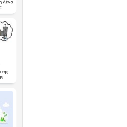
τη Λένα
ς
 της
ης