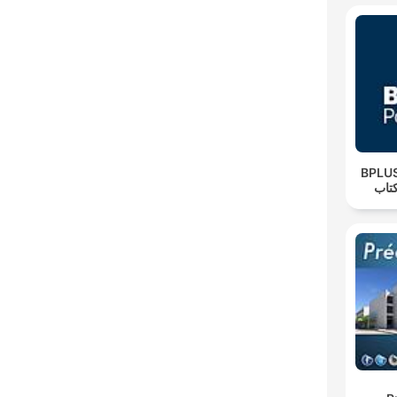
‌BPLUS لاس پادکست
تاب