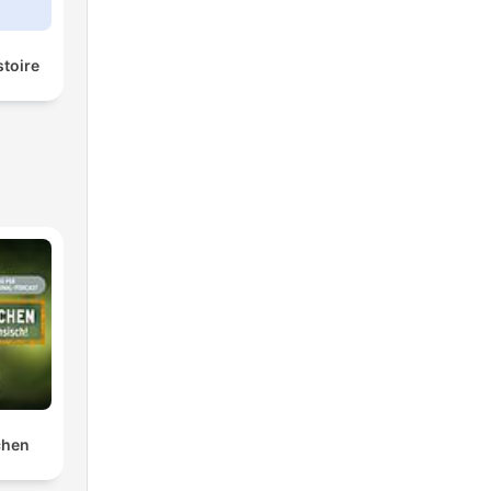
stoire
chen