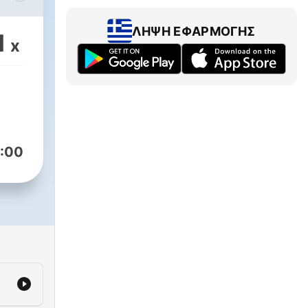
his
ΛΉΨΗ ΕΦΑΡΜΟΓΉΣ
1
x
:00