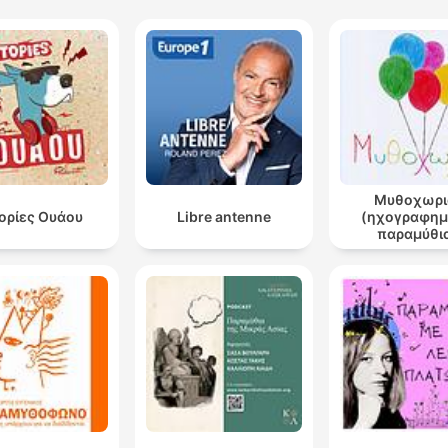
Μυθοχωρι
τορίες Ουάου
Libre antenne
(ηχογραφημ
παραμύθι