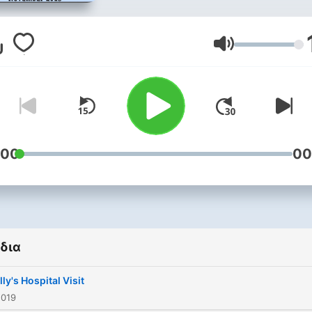
during Writer's Workshop t
fall.
Ένταση
:00
00
δια
ly's Hospital Visit
2019