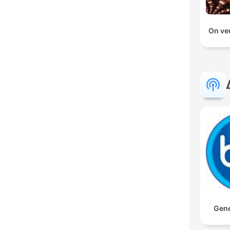
On veu
Gene