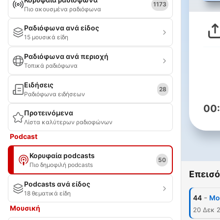
1173
Πιο ακουσμένα ραδιόφωνα
Ραδιόφωνα ανά είδος
15 μουσικά είδη
Ραδιόφωνα ανά περιοχή
Τοπικά ραδιόφωνα
Ειδήσεις
28
Ραδιόφωνα ειδήσεων
00
Προτεινόμενα
Λίστα καλύτερων ραδιοφώνων
Podcast
Κορυφαία podcasts
50
Πιο δημοφιλή podcasts
Επεισό
Podcasts ανά είδος
18 θεματικά είδη
-
44
Mol
Μουσική
20 Δεκ 