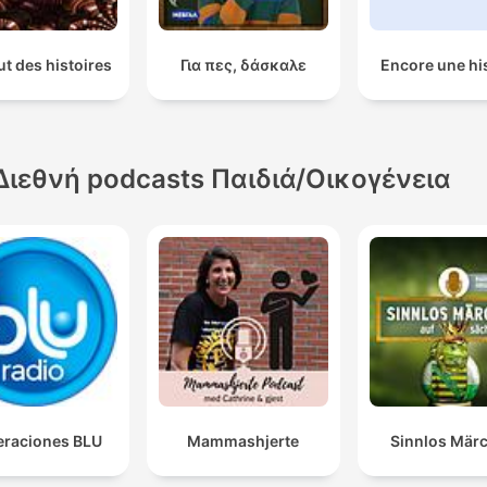
t des histoires
Για πες, δάσκαλε
Encore une hi
Διεθνή podcasts Παιδιά/Οικογένεια
raciones BLU
Mammashjerte
Sinnlos Mär