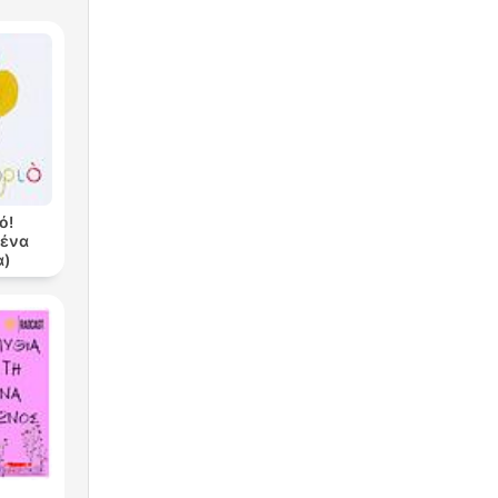
ό!
ένα
α)