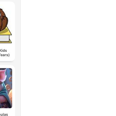
Kids
Years)
bulas