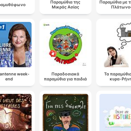
Παραμύθια της
Παραμύθια με 
ραμυθόφωνο
Μικράς Ασίας
Πλάτωνο
 antenne week-
Παραδοσιακά
Τα παραμύθια
end
παραμύθια για παιδιά
κυρα-Ρήν