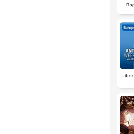
Πα
Libre