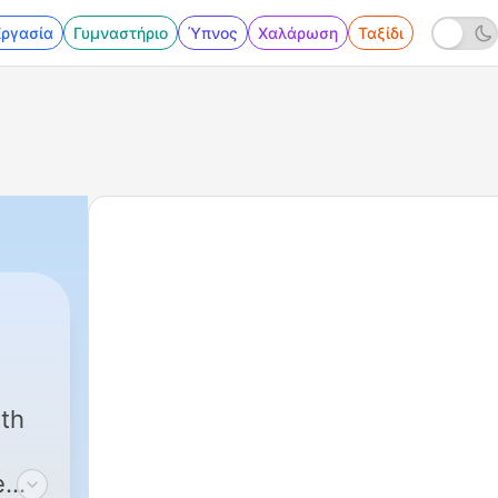
Εργασία
Γυμναστήριο
Ύπνος
Χαλάρωση
Ταξίδι
|
44 - Molly's Hospital Visit
4th
e