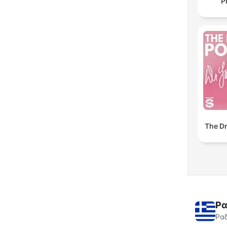
P
The Dr
Ρα
Ραδ