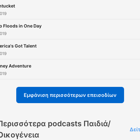
ntucket
2019
o Floods in One Day
2019
rica's Got Talent
2019
sney Adventure
2019
Εμφάνιση περισσότερων επεισοδίων
Περισσότερα podcasts Παιδιά/
Δεί
Οικογένεια