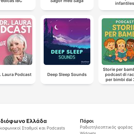
redicas IBC
Sagor med Saga
infantile
Storie per bambi
. Laura Podcast
Deep Sleep Sounds
podcast di ra
per bimbi dai 
anni
διόφωνο Ελλάδα
Πόροι
Ραδιοτηλεοπτικός φορέας
ιοφωνικοί Σταθμοί και Podcasts
Widgets