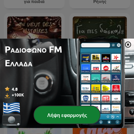
για παιδιά
Ρήνης
On veut des histoires
Για πες, δάσκαλε
Λήψη εφαρμογής