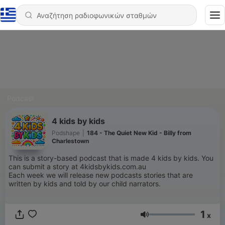
Podcast
4 kids by kids
Podshape
|
184 - The Quiet New Kid - Billy from
Charlestown
This is a story-based podcast that is made 4 kids by kids. You
can submit a story at 4kidsbykids.com.au
Each week we will release new podcasts stories that are
written by kids and told by our child narrators.
1
x
Ένταση