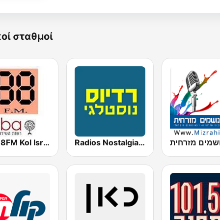
κοί σταθμοί
IBA 88FM Kol Israel
Radios Nostalgia 96.3FM (רדיוס נוסטלגי)