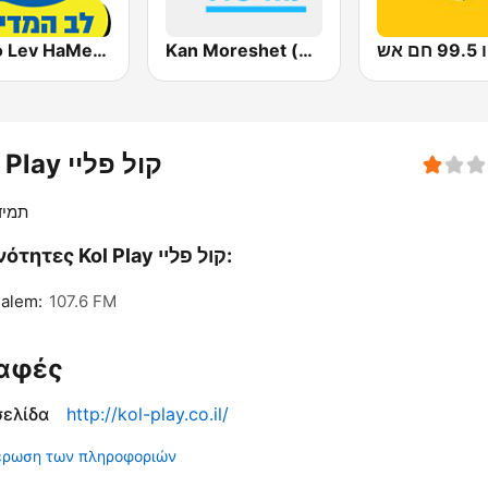
ם אש
Kan Moreshet (כאן מורשת)
Radio Lev HaMedina 91 FM (לב המדינה)
Kol Play קול פליי
תמיד
Συχνότητες Kol Play קול פליי:
alem:
107.6 FM
αφές
σελίδα
http://kol-play.co.il/
έρωση των πληροφοριών