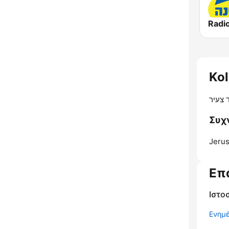
 צעיר
Jerus
Επ
Ιστο
Ενημ