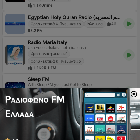
1.1K
Online
Egyptian Holy Quran Radio (اذاعه القرآن الكريم المصريه)
Θρησκευτικά & Πνευματικά
Ισλαμικοί
46
98.2 FM
Radio Maria Italy
Una voce cristiana nella tua casa
Χριστιανική μουσική
Θρησκευτικά & Πνευματικά
1.3K
95.1 FM
Sleep FM
With Sleep FM you Just Get to Sleep
Κλασική μουσική
Θρησκευτικά & Πνευματικά
Χαλαρωτική μουσική
54