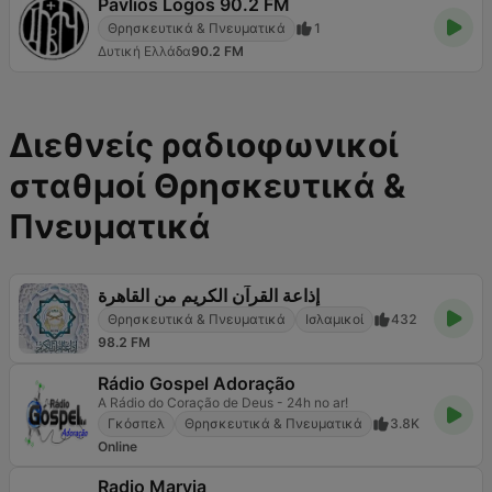
Pavlios Logos 90.2 FM
Θρησκευτικά & Πνευματικά
1
Δυτική Ελλάδα
90.2 FM
Διεθνείς ραδιοφωνικοί
σταθμοί Θρησκευτικά &
Πνευματικά
إذاعة القرآن الكريم من القاهرة
Θρησκευτικά & Πνευματικά
Ισλαμικοί
432
98.2 FM
Rádio Gospel Adoração
A Rádio do Coração de Deus - 24h no ar!
Γκόσπελ
Θρησκευτικά & Πνευματικά
3.8K
Online
Radio Maryja