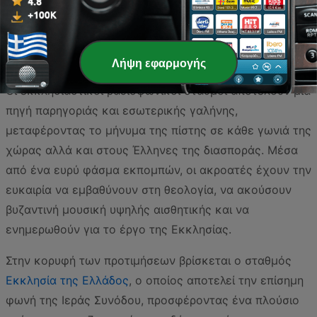
Η θρησκευτική παράδοση στην Ελλάδα παραμένει
ζωντανή μέσα από τα ερτζιανά, προσφέροντας στους
πιστούς τη δυνατότητα να παρακολουθούν καθημερινά
Λήψη εφαρμογής
ιερές ακολουθίες, ψαλμωδίες και πνευματικές ομιλίες.
Οι εκκλησιαστικοί ραδιοφωνικοί σταθμοί αποτελούν μια
πηγή παρηγοριάς και εσωτερικής γαλήνης,
μεταφέροντας το μήνυμα της πίστης σε κάθε γωνιά της
χώρας αλλά και στους Έλληνες της διασποράς. Μέσα
από ένα ευρύ φάσμα εκπομπών, οι ακροατές έχουν την
ευκαιρία να εμβαθύνουν στη θεολογία, να ακούσουν
βυζαντινή μουσική υψηλής αισθητικής και να
ενημερωθούν για το έργο της Εκκλησίας.
Στην κορυφή των προτιμήσεων βρίσκεται ο σταθμός
Εκκλησία της Ελλάδος
, ο οποίος αποτελεί την επίσημη
φωνή της Ιεράς Συνόδου, προσφέροντας ένα πλούσιο