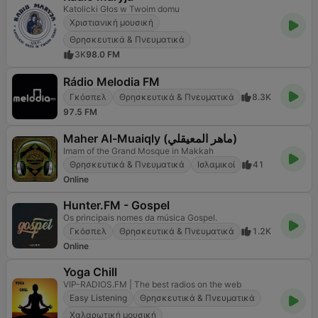
Katolicki Głos w Twoim domu
Χριστιανική μουσική
Θρησκευτικά & Πνευματικά
3K
98.0 FM
Rádio Melodia FM
Γκόσπελ
Θρησκευτικά & Πνευματικά
8.3K
97.5 FM
Maher Al-Muaiqly (ماهر المعيقلي)
Imam of the Grand Mosque in Makkah
Θρησκευτικά & Πνευματικά
Ισλαμικοί
41
Online
Hunter.FM - Gospel
Os principais nomes da música Gospel.
Γκόσπελ
Θρησκευτικά & Πνευματικά
1.2K
Online
Yoga Chill
VIP-RADIOS.FM | The best radios on the web
Easy Listening
Θρησκευτικά & Πνευματικά
Χαλαρωτική μουσική