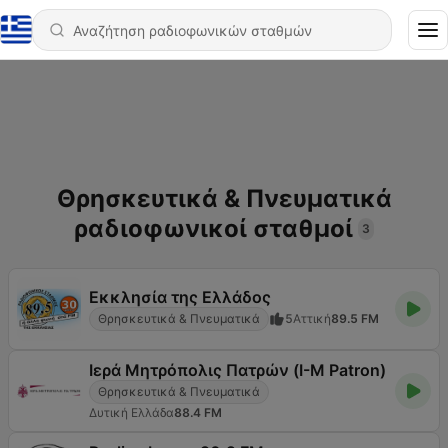
Θρησκευτικά & Πνευματικά
ραδιοφωνικοί σταθμοί
3
Εκκλησία της Ελλάδος
Θρησκευτικά & Πνευματικά
5
Αττική
89.5 FM
Ιερά Μητρόπολις Πατρών (I-M Patron)
Θρησκευτικά & Πνευματικά
Δυτική Ελλάδα
88.4 FM