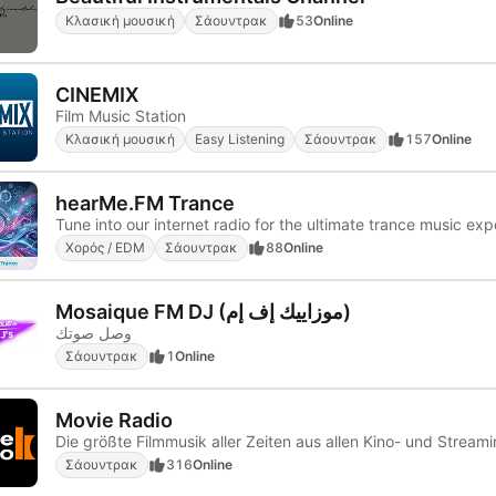
Κλασική μουσική
Σάουντρακ
53
Online
CINEMIX
Film Music Station
Κλασική μουσική
Easy Listening
Σάουντρακ
157
Online
hearMe.FM Trance
Tune into our internet radio for the ultimate trance music ex
Χορός / EDM
Σάουντρακ
88
Online
Mosaique FM DJ (موزاييك إف إم)
وصل صوتك
Σάουντρακ
1
Online
Movie Radio
Σάουντρακ
316
Online