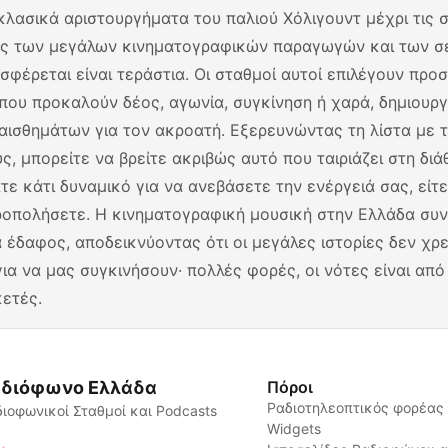
κλασικά αριστουργήματα του παλιού Χόλιγουντ μέχρι τις 
ες των μεγάλων κινηματογραφικών παραγωγών και των σει
σφέρεται είναι τεράστια. Οι σταθμοί αυτοί επιλέγουν προ
που προκαλούν δέος, αγωνία, συγκίνηση ή χαρά, δημιουρ
αισθημάτων για τον ακροατή. Εξερευνώντας τη λίστα με 
ς, μπορείτε να βρείτε ακριβώς αυτό που ταιριάζει στη διά
τε κάτι δυναμικό για να ανεβάσετε την ενέργειά σας, είτε
ροπολήσετε. Η κινηματογραφική μουσική στην Ελλάδα συνε
 έδαφος, αποδεικνύοντας ότι οι μεγάλες ιστορίες δεν χρ
για να μας συγκινήσουν· πολλές φορές, οι νότες είναι απ
ετές.
διόφωνο Ελλάδα
Πόροι
Ραδιοτηλεοπτικός φορέας
ιοφωνικοί Σταθμοί και Podcasts
Widgets