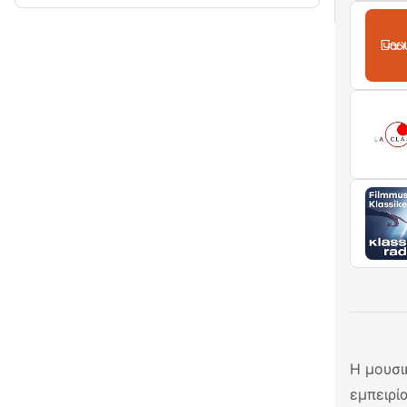
Η μουσι
εμπειρί