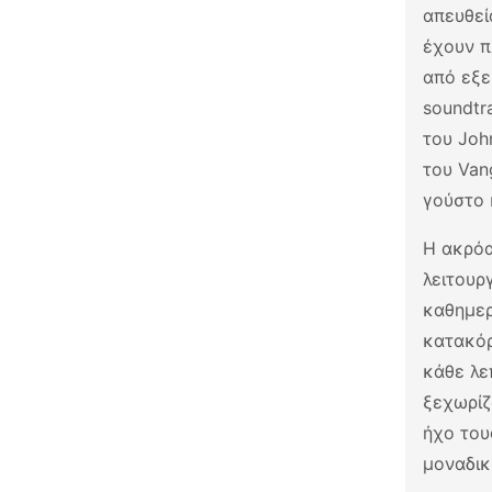
απευθεί
έχουν π
από εξε
soundtr
του Joh
του Van
γούστο 
Η ακρόα
λειτουρ
καθημερ
κατακόρ
κάθε λε
ξεχωρίζ
ήχο του
μοναδικ