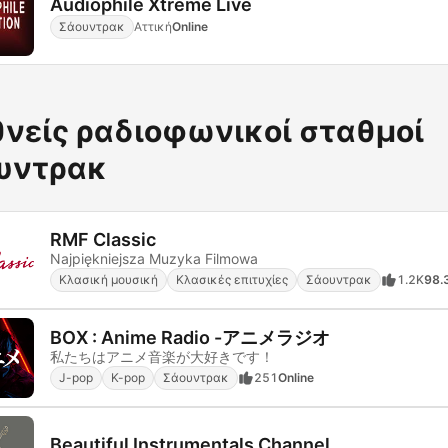
Audiophile Xtreme Live
Σάουντρακ
Αττική
Online
θνείς ραδιοφωνικοί σταθμοί
υντρακ
RMF Classic
Najpiękniejsza Muzyka Filmowa
Κλασική μουσική
Κλασικές επιτυχίες
Σάουντρακ
1.2K
98.
BOX : Anime Radio -アニメラジオ
私たちはアニメ音楽が大好きです！
J-pop
K-pop
Σάουντρακ
251
Online
Beautiful Instrumentals Channel