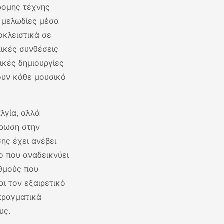
βδομης τέχνης
 μελωδίες μέσα
οκλειστικά σε
πικές συνθέσεις
ρικές δημιουργίες
ουν κάθε μουσικό
λγία, αλλά
άρωση στην
ης έχει ανέβει
ο που αναδεικνύει
αθμούς που
ι τον εξαιρετικό
 πραγματικά
υς.