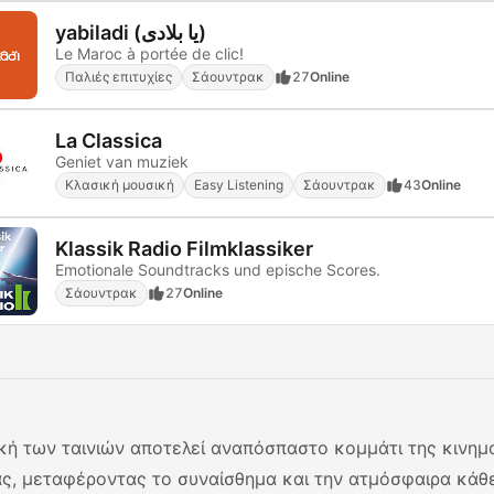
yabiladi (يا بلادى)
Le Maroc à portée de clic!
Παλιές επιτυχίες
Σάουντρακ
27
Online
La Classica
Geniet van muziek
Κλασική μουσική
Easy Listening
Σάουντρακ
43
Online
Klassik Radio Filmklassiker
Emotionale Soundtracks und epische Scores.
Σάουντρακ
27
Online
κή των ταινιών αποτελεί αναπόσπαστο κομμάτι της κινη
ας, μεταφέροντας το συναίσθημα και την ατμόσφαιρα κάθ