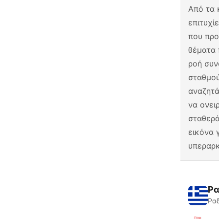
Από τα 
επιτυχί
που προ
θέματα 
ροή συν
σταθμού
αναζητά
να ονει
σταθερά
εικόνα 
υπεραρκ
Ρα
Ραδ