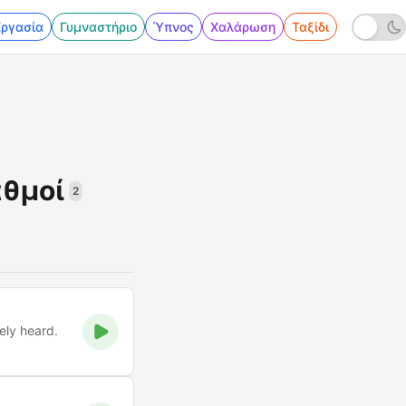
Εργασία
Γυμναστήριο
Ύπνος
Χαλάρωση
Ταξίδι
αθμοί
2
ely heard.