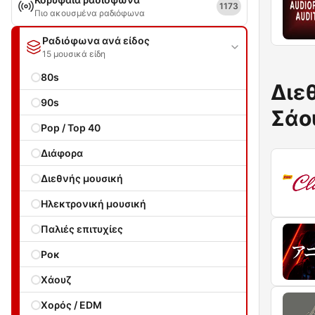
1173
Πιο ακουσμένα ραδιόφωνα
Ραδιόφωνα ανά είδος
15 μουσικά είδη
80s
Διε
90s
Σάο
Pop / Top 40
Διάφορα
Διεθνής μουσική
Ηλεκτρονική μουσική
Παλιές επιτυχίες
Ροκ
Χάουζ
Χορός / EDM