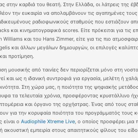
ας στην καρδιά του θεατή. Στην Ελλάδα, οι λάτρεις της έ
λέον την ευκαιρία να απολαμβάνουν τις αγαπημένες τους
ιδικευμένους ραδιοφωνικούς σταθμούς που εστιάζουν απ
acks και κινηματογραφικά scores. Είτε πρόκειται για τις ε
n Williams και του Hans Zimmer, είτε για τις πιο ατμοσφαι
gelis και άλλων μεγάλων δημιουργών, οι επιλογές καλύπτ
και προτίμηση.
ση μουσικής από ταινίες δεν περιορίζεται μόνο στη νοστα
γεί και ως η ιδανική συντροφιά για εργασία, μελέτη ή χαλ
ινότητα. Στη χώρα μας, η ποιότητα της ψηφιακής μετάδοσ
υφα τα τελευταία χρόνια, προσφέροντας κρυστάλλινο ήχ
πτομέρεια και όργανο της ορχήστρας. Ένας από τους στ
ουν για την κορυφαία ποιότητα του προγράμματός τους κα
ς είναι ο
Audiophile Xtreme Live
, ο οποίος προσφέρει μια
ή ακουστική εμπειρία στους απαιτητικούς φίλους του είδο