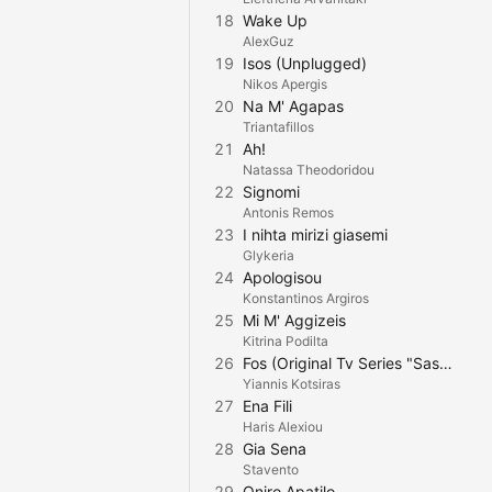
18
Wake Up
AlexGuz
19
Isos (Unplugged)
Nikos Apergis
20
Na M' Agapas
Triantafillos
21
Ah!
Natassa Theodoridou
22
Signomi
Antonis Remos
23
I nihta mirizi giasemi
Glykeria
24
Apologisou
Konstantinos Argiros
25
Mi M' Aggizeis
Kitrina Podilta
26
Fos (Original Tv Series "Sasmos" Soundtrack)
Yiannis Kotsiras
27
Ena Fili
Haris Alexiou
28
Gia Sena
Stavento
29
Oniro Apatilo