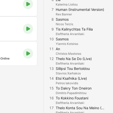
Katerina Lioliou
7
Human (Instrumental Version)
Rex Banner
8
Sasmos
Nicos Terzis
9
Tis Kalinychtas Ta Filia
Eleftheria Arvanitaki
10
Sasmos
Yiannis Kotsiras
11
An
Christos Mastoras
α
Online
12
Thelo Na Se Do (Live)
Eleftheria Arvanitaki
13
Sillipsi Tou Bertoldou
Stavros Xarhakos
14
Etsi Ksafnika (Live)
Petros Iakovidis
15
To Dakry Ton Oneiron
Dimitris Papadimitriou
16
To Kokkino Foustani
Eleftheria Arvanitaki
17
Thelo Konta Sou Na Meino (Live)
Eleftheria Arvanitaki