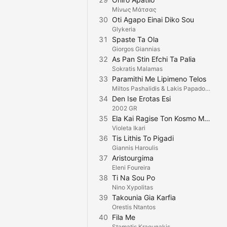
Μίνως Μάτσας
30
Oti Agapo Einai Diko Sou
Glykeria
31
Spaste Ta Ola
Giorgos Giannias
32
As Pan Stin Efchi Ta Palia
Sokratis Malamas
33
Paramithi Me Lipimeno Telos
Miltos Pashalidis & Lakis Papadopoulos
34
Den Ise Erotas Esi
2002 GR
35
Ela Kai Ragise Ton Kosmo Mou
Violeta Ikari
36
Tis Lithis To Pigadi
Giannis Haroulis
37
Aristourgima
Eleni Foureira
38
Ti Na Sou Po
Nino Xypolitas
39
Takounia Gia Karfia
Orestis Ntantos
40
Fila Me
Stamatis Kraounakis