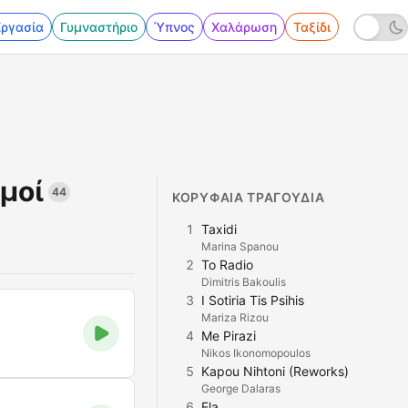
Εργασία
Γυμναστήριο
Ύπνος
Χαλάρωση
Ταξίδι
μοί
44
ΚΟΡΥΦΑΊΑ ΤΡΑΓΟΎΔΙΑ
1
Taxidi
Marina Spanou
2
To Radio
Dimitris Bakoulis
3
I Sotiria Tis Psihis
Mariza Rizou
4
Me Pirazi
Nikos Ikonomopoulos
5
Kapou Nihtoni (Reworks)
George Dalaras
6
Ela