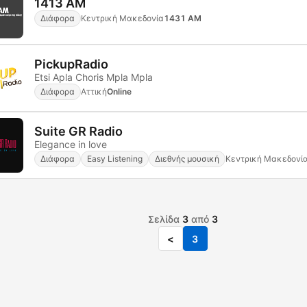
1413 AM
Διάφορα
Κεντρική Μακεδονία
1431 AM
PickupRadio
Etsi Apla Choris Mpla Mpla
Διάφορα
Αττική
Online
Suite GR Radio
Elegance in love
Διάφορα
Easy Listening
Διεθνής μουσική
Κεντρική Μακεδονί
Σελίδα
3
από
3
<
3