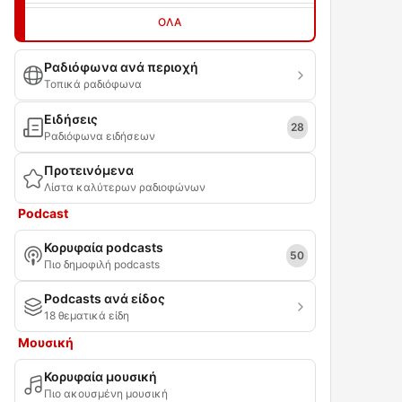
ΌΛΑ
Ραδιόφωνα ανά περιοχή
Τοπικά ραδιόφωνα
Ειδήσεις
28
Ραδιόφωνα ειδήσεων
Προτεινόμενα
Λίστα καλύτερων ραδιοφώνων
Podcast
Κορυφαία podcasts
50
Πιο δημοφιλή podcasts
Podcasts ανά είδος
18 θεματικά είδη
Μουσική
Κορυφαία μουσική
Πιο ακουσμένη μουσική