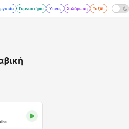
Εργασία
Γυμναστήριο
Ύπνος
Χαλάρωση
Ταξίδι
αβική
line