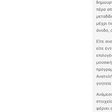
δημιουρ
πέρα απ
μεταδίδ
μέχρι τ
άνοδο, 
Είτε αν
είτε έν
επιλογέ
μουσική
πρόγραμ
Ανατολή
γοητεία
Ανάμεσα
στοιχεί
φέρνει 