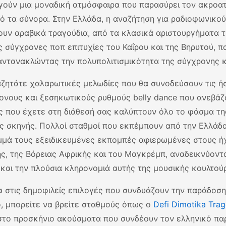
γούν μια μοναδική ατμόσφαιρα που παρασύρει τον ακροατή
ό τα σύνορα. Στην Ελλάδα, η αναζήτηση για ραδιοφωνικο
ουν αραβικά τραγούδια, από τα κλασικά αριστουργήματα 
ις σύγχρονες ποπ επιτυχίες του Καΐρου και της Βηρυτού, π
αντανακλώντας την πολυπολιτισμικότητα της σύγχρονης κ
αζητάτε χαλαρωτικές μελωδίες που θα συνοδεύσουν τις ή
τονους και ξεσηκωτικούς ρυθμούς belly dance που ανεβάζο
ς που έχετε στη διάθεσή σας καλύπτουν όλο το φάσμα τη
ς σκηνής. Πολλοί σταθμοί που εκπέμπουν από την Ελλάδ
μά τους εξειδικευμένες εκπομπές αφιερωμένες στους ή
ς, της Βόρειας Αφρικής και του Μαγκρέμπ, αναδεικνύοντα
 και την πλούσια κληρονομιά αυτής της μουσικής κουλτού
 στις δημοφιλείς επιλογές που συνδυάζουν την παράδοσ
ο, μπορείτε να βρείτε σταθμούς όπως ο
Defi Dimotika Tra
στο προσκήνιο ακούσματα που συνδέουν τον ελληνικό πα