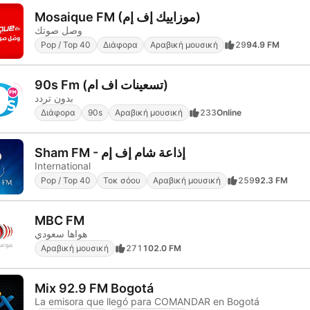
Mosaique FM (موزاييك إف إم)
وصل صوتك
Pop / Top 40
Διάφορα
Αραβική μουσική
29
94.9 FM
90s Fm (تسعينات اف ام)
بدون تردد
Διάφορα
90s
Αραβική μουσική
233
Online
Sham FM - إذاعة شام إف إم
International
Pop / Top 40
Τοκ σόου
Αραβική μουσική
259
92.3 FM
MBC FM
هواها سعودي
Αραβική μουσική
271
102.0 FM
Mix 92.9 FM Bogotá
La emisora que llegó para COMANDAR en Bogotá