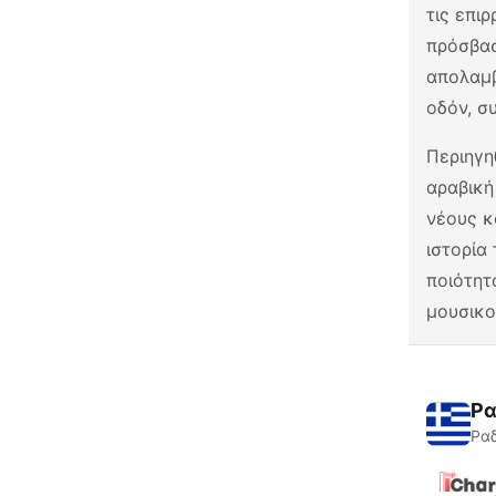
τις επι
πρόσβασ
απολαμβ
οδόν, σ
Περιηγη
αραβική
νέους κ
ιστορία
ποιότητ
μουσικο
Ρα
Ραδ