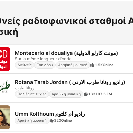
θνείς ραδιοφωνικοί σταθμοί 
σική
Montecarlo al doualiya (مونت كارلو الدولية)
Sur la même longueur d'onde
Διεθνείς
Τοκ σόου
Αραβική μουσική
1.5K
Online
Rotana Tarab Jordan ( راديو روتانا طرب الاردن)
روتانا طرب
Παλιές επιτυχίες
Αραβική μουσική
133
107.5 FM
Umm Kolthoum راديو أم كلثوم
Αραβική μουσική
323
Online