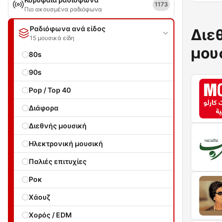
1173
Πιο ακουσμένα ραδιόφωνα
Ραδιόφωνα ανά είδος
Διε
15 μουσικά είδη
μου
80s
90s
Pop / Top 40
Διάφορα
Διεθνής μουσική
Ηλεκτρονική μουσική
Παλιές επιτυχίες
Ροκ
Χάουζ
Χορός / EDM