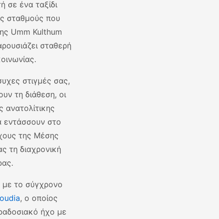
 σε ένα ταξίδι
ύς σταθμούς που
της Umm Kulthum
αρουσιάζει σταθερή
οινωνίας.
συχες στιγμές σας,
υν τη διάθεση, οι
ς ανατολίτικης
α εντάσσουν στο
χους της Μέσης
ς τη διαχρονική
ρας.
η με το σύγχρονο
goudia
, ο οποίος
ραδοσιακό ήχο με