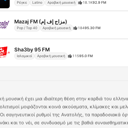
Ρέγκε
Latino
Αραβική μουσική
18.1K
92.9 FM
Mazaj FM (مزاج إف إم)
Pop / Top 40
Αραβική μουσική
184
95.30 FM
Sha3by 95 FM
Ισλαμικοί
Αραβική μουσική
115
95.0 FM
κή μουσική έχει μια ιδιαίτερη θέση στην καρδιά του ελλην
πολιτισμοί μοιράζονται κοινά ακούσματα, κλίμακες και με
 Οι σαγηνευτικοί ρυθμοί της Ανατολής, τα παραδοσιακά όρ
νάκι και το νέι, σε συνδυασμό με τις βαθιά συναισθηματικ