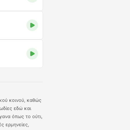
ικού κοινού, καθώς
λωδίες εδώ και
γανα όπως το ούτι,
ές ερμηνείες,