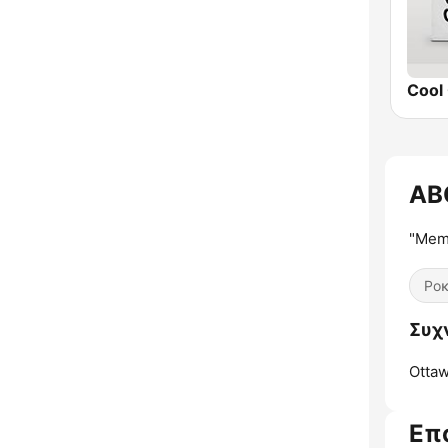
Cool 
ABC
"Memo
Ρο
Συχν
Ottaw
Επ