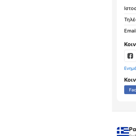
Ιστο
Τηλ
Email
Κοι
Ενημ
Κοι
Fa
Ρα