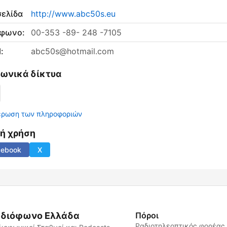
σελίδα
http://www.abc50s.eu
έφωνο:
00-353 -89- 248 -7105
:
abc50s@hotmail.com
νωνικά δίκτυα
έρωση των πληροφοριών
νή χρήση
cebook
X
διόφωνο Ελλάδα
Πόροι
Ραδιοτηλεοπτικός φορέας