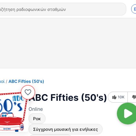
οί
ABC Fifties (50's)
ABC Fifties (50's)
10K
Online
Ροκ
Σύγχρονη μουσική για ενήλικες