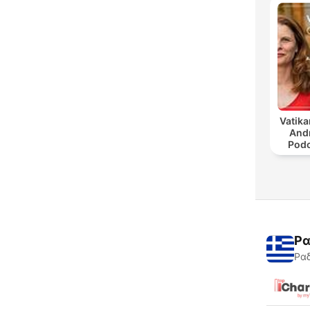
Vatika
And
Podc
Ρα
Ραδ