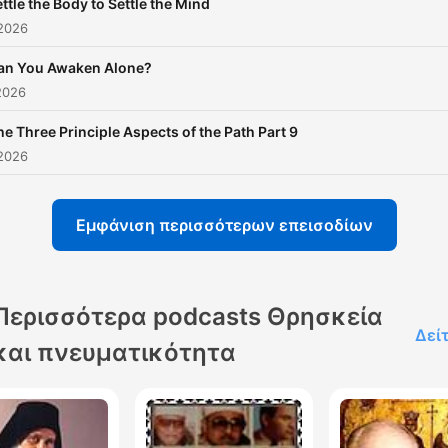
ttle the Body to Settle the Mind
 2026
an You Awaken Alone?
2026
he Three Principle Aspects of the Path Part 9
 2026
Εμφάνιση περισσότερων επεισοδίων
Περισσότερα podcasts Θρησκεία
Δεί
και πνευματικότητα