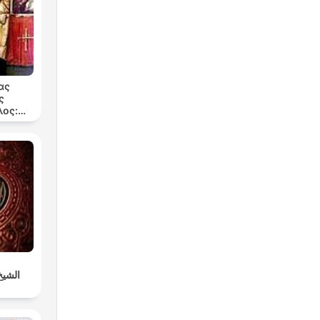
ας
ς
ος:
199
الشيخ