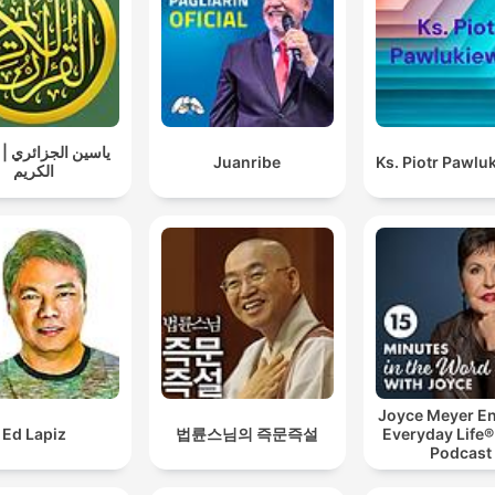
ياسين الجزائري | 
Juanribe
Ks. Piotr Pawlu
الكريم
Joyce Meyer En
Ed Lapiz
법륜스님의 즉문즉설
Everyday Life®
Podcast