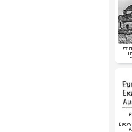
ΣΤΙ
Ι
Ε
Ευαγγ
Α