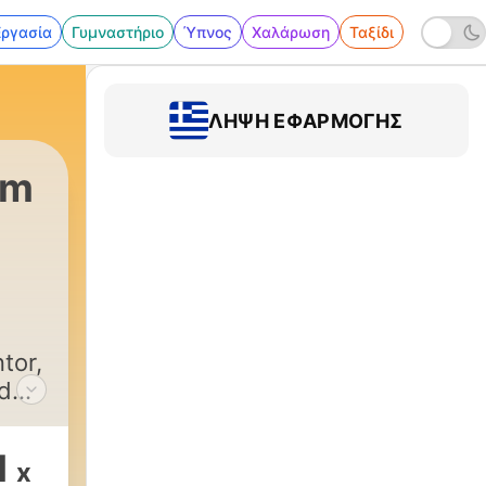
Εργασία
Γυμναστήριο
Ύπνος
Χαλάρωση
Ταξίδι
ΛΉΨΗ ΕΦΑΡΜΟΓΉΣ
om
tor,
ed
s of
1
x