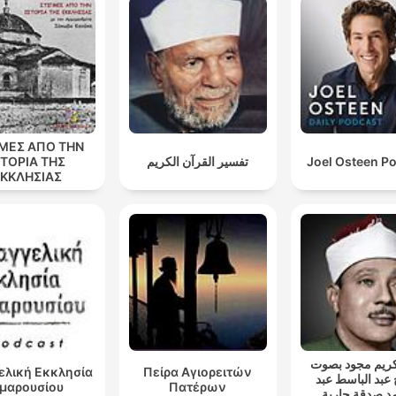
ΓΜΕΣ ΑΠΟ ΤΗΝ
ΣΤΟΡΙΑ ΤΗΣ
تفسير القرآن الكريم
Joel Osteen P
ΚΚΛΗΣΙΑΣ
ريم مجود بصوت
ελική Εκκλησία
Πείρα Αγιορειτών
 عبد الباسط عبد
μαρουσίου
Πατέρων
د صدقة جارية