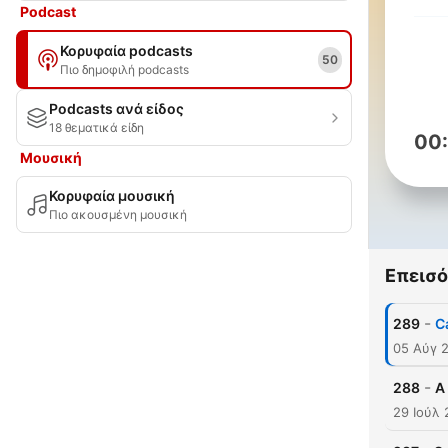
Podcast
Κορυφαία podcasts
50
Πιο δημοφιλή podcasts
Podcasts ανά είδος
18 θεματικά είδη
00
Μουσική
Κορυφαία μουσική
Πιο ακουσμένη μουσική
Επεισό
-
289
C
05 Αύγ 
-
288
A
29 Ιούλ