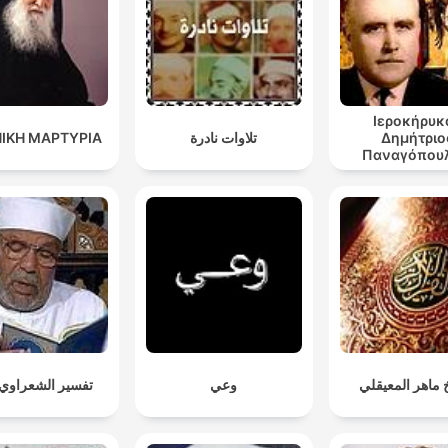
Ιεροκήρυκ
ΙΚΗ ΜΑΡΤΥΡΙΑ
تلاوات نادرة
Δημήτριο
Παναγόπουλ
Ομιλίες 1-
 ماهر المعيقلي
وعي
تفسير الشعراوي ك