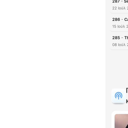
-
287
Se
22 Ιούλ
-
286
C
15 Ιούλ 
-
285
T
08 Ιούλ