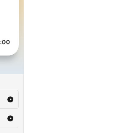
he’s
08,
:00
e
ekly