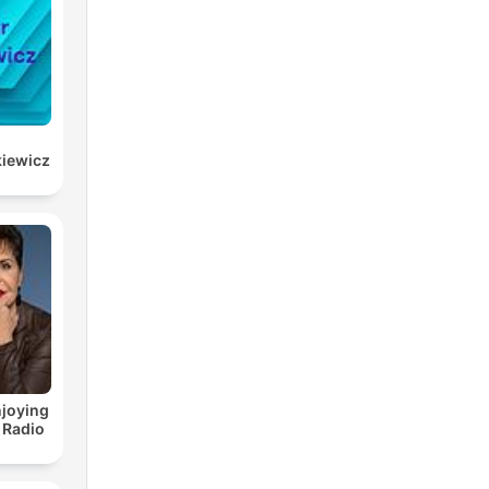
kiewicz
joying
 Radio