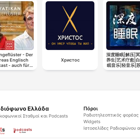
ngeflüster - Der
深度睡眠|解压|冥
reas Englisch
Христос
养生|艺术疗愈|白
ast - auch für
眠音乐|轻音乐|
Atheisten
道
διόφωνο Ελλάδα
Πόροι
Ραδιοτηλεοπτικός φορέας
ιοφωνικοί Σταθμοί και Podcasts
Widgets
Ιστοσελίδες Ραδιοφώνου 