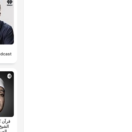
odcast
قرآن ك
الشيخ
الصم