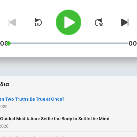
years as a Buddhist monk, 
taught worldwide since 20
helping modern meditators
build confidence, inner
wisdom, and joy in their
:00
00
mindfulness practice, whil
living with clarity, love, and
purpose. Subscribe for we
content on meditation,
mindfulness, and Buddhist
teachings. Learn more at
δια
https://scotttusa.com.
an Two Truths Be True at Once?
2026
 Guided Meditation: Settle the Body to Settle the Mind
 2026