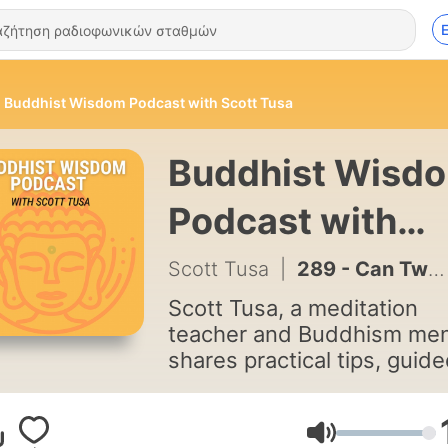
Buddhist Wisdom Podcast with Scott Tusa
Buddhist Wisd
Podcast with
Scott Tusa
Scott Tusa
|
289 - Can Two Truths Be True at Once?
Scott Tusa, a meditation
teacher and Buddhism men
shares practical tips, guid
meditations, and Buddhist
wisdom. With over 25 year
experience, including nine
Ένταση