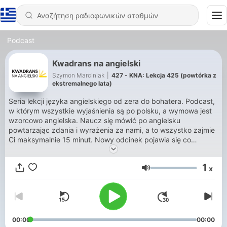
Podcast
Kwadrans na angielski
Szymon Marciniak
|
427 - KNA: Lekcja 425 (powtórka z
ekstremalnego lata)
Seria lekcji języka angielskiego od zera do bohatera. Podcast,
w którym wszystkie wyjaśnienia są po polsku, a wymowa jest
wzorcowo angielska. Naucz się mówić po angielsku
powtarzając zdania i wyrażenia za nami, a to wszystko zajmie
Ci maksymalnie 15 minut. Nowy odcinek pojawia się co
czwartek. Jeżeli doceniasz moją pracę nad podcastem, to
zostań Patronem KNA dzięki stronie
1
x
www.patronite.pl/kwadrans. Nie wiesz czym jest Patronite?
Ένταση
Posłuchaj specjalnego odcinka:
https://kwadransnaangielski.pl/wsparcie
#polskipodcast
00:00
00:00