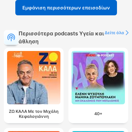
Εμφάνιση περισσότερων επεισοδίων
Δείτε όλα
Περισσότερα podcasts Υγεία και
άθληση
ΖΩ ΚΑΛΑ Με τον Μιχάλη
40+
Κεφαλογιάννη