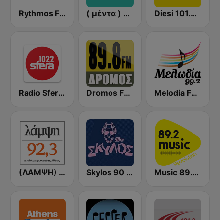
Rythmos FM - Ρυθμος 94.9
( μέντα ) Menta 88 FM
Diesi 101.3 FM
Radio Sfera 102.2 FM
Dromos FM - ΔΡΟΜΟΣ 89.8
Melodia FM (Μελωδία 99.2)
(ΛΑΜΨΗ) Lampsi 92.3 FM
Skylos 90 FM
Music 89.2 FM