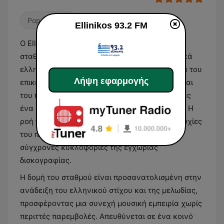
Pop / Top 40
Ellinikos 93.2 FM
Ο Ellinikos 93.2 FM είναι ένας ραδιοφωνικός
σταθμός της Αθήνας που εκπέμπει αποκλειστικά
ελληνικό μουσικό περιεχόμενο. Το πρόγραμμά του
Λήψη εφαρμογής
επικεντρώνεται στην προβολή του έντεχνου και
του ποιοτικού λαϊκού τραγουδιού, καλύπτοντας
ένα ευρύ φάσμα δημιουργών και ερμηνευτών. Η
ροή της μουσικής συνδυάζει διαχρονικές επιτυχίες
του παρελθόντος με τις σημαντικότερες
σύγχρονες κυκλοφορίες της εγχώριας
δισκογραφίας.
Η δομή του σταθμού είναι προσανατολισμένη στην
ανάδειξη του ελληνικού στίχου και της μελωδίας,
προσφέροντας μια συνεχή μουσική εμπειρία χωρίς
περιττές παρεμβολές. Απευθύνεται σε ένα κοινό